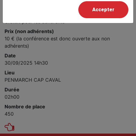
Guillaume KOSMICKI
Accepter
Prix
Gratuit pour les adhérents
Prix (non adhérents)
10 € (la conférence est donc ouverte aux non
adhérents)
Date
30/09/2025 14h30
Lieu
PENMARCH CAP CAVAL
Durée
02h00
Nombre de place
450