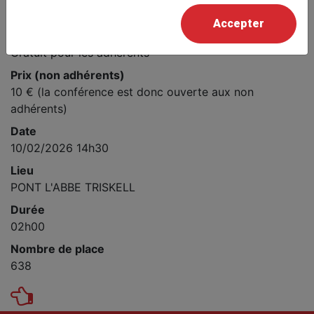
Yan MARCHAND
Accepter
Prix
Gratuit pour les adhérents
Prix (non adhérents)
10 € (la conférence est donc ouverte aux non
adhérents)
Date
10/02/2026 14h30
Lieu
PONT L'ABBE TRISKELL
Durée
02h00
Nombre de place
638