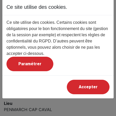
Mais quelle(s) faute(s)impardonnable(s) Prométhée a-t-il
Ce site utilise des cookies.
commise(s)?
Détail
Ce site utilise des cookies. Certains cookies sont
Thème
obligatoires pour le bon fonctionnement du site (gestion
Histoire
de la session par exemple) et respectent les règles de
Conférencier
confidentialité du RGPD. D'autres peuvent être
Claudette MORONI
optionnels, vous pouvez alors choisir de ne pas les
Prix
accepter ci-dessous.
Gratuit pour les adhérents
Paramétrer
Prix (non adhérents)
10 € (la conférence est donc ouverte aux non
adhérents)
Accepter
Date
09/12/2025 14h30
Lieu
PENMARCH CAP CAVAL