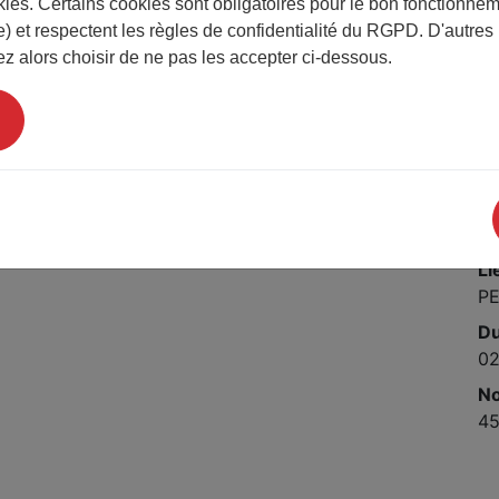
okies. Certains cookies sont obligatoires pour le bon fonctionnem
Yv
) et respectent les règles de confidentialité du RGPD. D'autres
les visions de l'enfance et de la société
Pr
z alors choisir de ne pas les accepter ci-dessous.
Gr
écits
Pr
10
ad
Da
04
Li
P
D
0
No
4