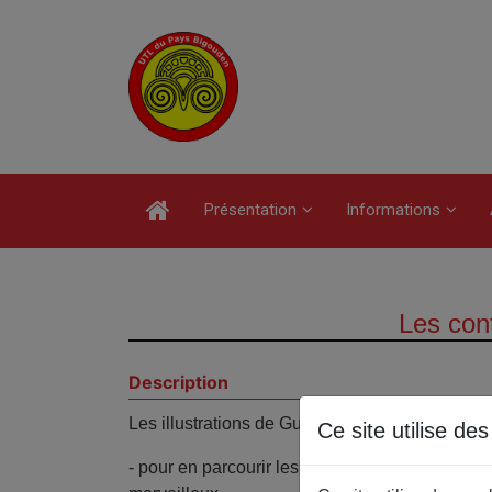
Présentation
Informations
Les cont
Description
Les illustrations de Gustave Doré pour évoquer
Ce site utilise de
- pour en parcourir les conditions de création e