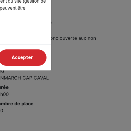
ent du site (gestion de
ette RODALEC
 peuvent être
ix
atuit pour les adhérents
ix (non adhérents)
 € (la conférence est donc ouverte aux non
hérents)
te
Accepter
/11/2025 14h30
eu
ENMARCH CAP CAVAL
urée
2h00
mbre de place
50