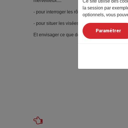
merveilleux....
Ce site utilise des co
la session par exemple
- pour interroger les rôles masculins, féminins, 
optionnels, vous pouve
- pour situer les visées et destinataires de ces r
Paramétrer
Et envisager ce que délivrent les morales?