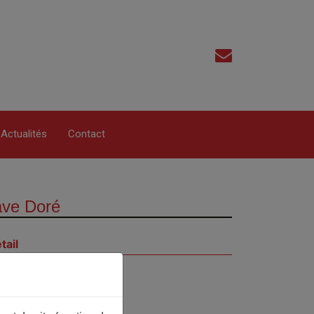
Actualités
Contact
tave Doré
tail
hème
ttérature
nférencier