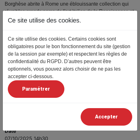
Borghèse abrite à Rome une éblouissante collection qui
réunit les grands noms de l'art italien de la Renaissance et
de l'art baroque (Raphaël, Titien,Caravage, le Bernin).
Ce site utilise des cookies.
Les visiteurs de l'Europe entière s'y pressent dès
l'ouverture. C'est la naissance du "tourisme".
Ce site utilise des cookies. Certains cookies sont
Détail
obligatoires pour le bon fonctionnement du site (gestion
Thème
de la session par exemple) et respectent les règles de
Arts
confidentialité du RGPD. D'autres peuvent être
optionnels, vous pouvez alors choisir de ne pas les
Conférencier
accepter ci-dessous.
Christine DE LANGLE
Prix
Paramétrer
Gratuit pour les adhérents
Prix (non adhérents)
10 € (la conférence est donc ouverte aux non
Accepter
adhérents)
Date
07/10/2025 14h30