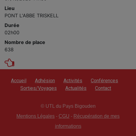
Lieu
PONT L'ABBE TRISKELL
Durée
02h00
Nombre de place
638
Accueil
Adhésion
Activités
Conférences
Sorties/Voyages
Actualités
Contact
© UTL du Pays Bigouden
Mentions Légales
-
CGU
-
Récupération de mes
informations