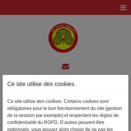
Ce site utilise des cookies.
Retour du voyage en Pays
Nantais
Ce site utilise des cookies. Certains cookies sont
Les photos du groupe des participants au voyage du 4 au 8
obligatoires pour le bon fonctionnement du site (gestion
Mai 2026 sont ci-dessous :
de la session par exemple) et respectent les règles de
Garenne_Lemot_large
confidentialité du RGPD. D'autres peuvent être
et
optionnels, vous pouvez alors choisir de ne pas les