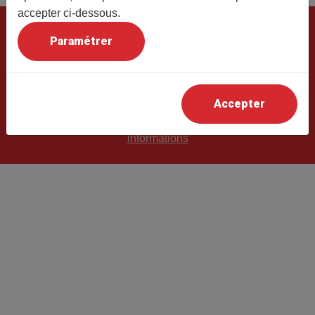
accepter ci-dessous.
Accueil
Adhésion
Activités
Conférences
Paramétrer
Sorties/Voyages
Actualités
Contact
© UTL du Pays Bigouden
Accepter
Mentions Légales
-
CGU
-
Récupération de mes
informations