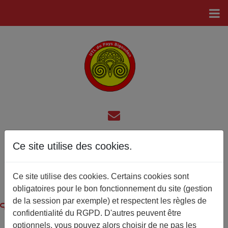
Ce site utilise des cookies.
Galette des Rois et Reines
Ambiance chaleureuse pour cette galette des Rois et des
Ce site utilise des cookies. Certains cookies sont
Reines à la salle Cap Caval ce mardi 27 janvier 2026
obligatoires pour le bon fonctionnement du site (gestion
Quelques photos
de ce moment
de la session par exemple) et respectent les règles de
confidentialité du RGPD. D'autres peuvent être
optionnels, vous pouvez alors choisir de ne pas les